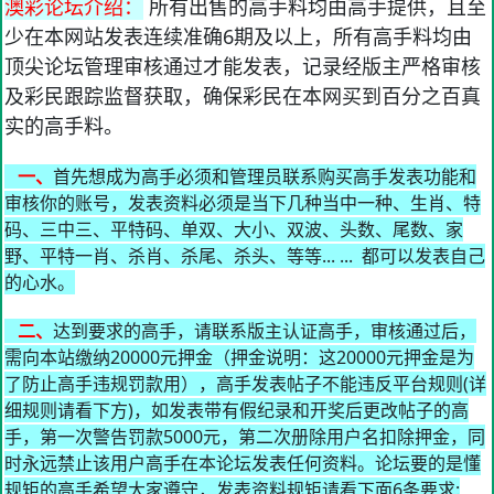
澳彩论坛介绍：
所有出售的高手料均由高手提供，且至
少在本网站发表连续准确6期及以上，所有高手料均由
顶尖论坛管理审核通过才能发表，记录经版主严格审核
及彩民跟踪监督获取，确保彩民在本网买到百分之百真
实的高手料。
一、
首先想成为高手必须和管理员联系购买高手发表功能和
审核你的账号，发表资料必须是当下几种当中一种、生肖、特
码、三中三、平特码、单双、大小、双波、头数、尾数、家
野、平特一肖、杀肖、杀尾、杀头、等等... ... 都可以发表自己
的心水。
二、
达到要求的高手，请联系版主认证高手，审核通过后，
需向本站缴纳20000元押金（押金说明：这20000元押金是为
了防止高手违规罚款用），高手发表帖子不能违反平台规则(详
细规则请看下方)，如发表带有假纪录和开奖后更改帖子的高
手，第一次警告罚款5000元，第二次册除用户名扣除押金，同
时永远禁止该用户高手在本论坛发表任何资料。论坛要的是懂
规矩的高手希望大家遵守，发表资料规矩请看下面6条要求: