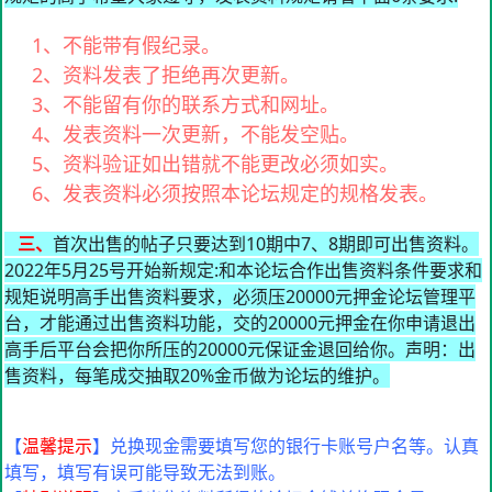
1、不能带有假纪录。
2、资料发表了拒绝再次更新。
3、不能留有你的联系方式和网址。
4、发表资料一次更新，不能发空贴。
5、资料验证如出错就不能更改必须如实。
6、发表资料必须按照本论坛规定的规格发表。
三、
首次出售的帖子只要达到10期中7、8期即可出售资料。
2022年5月25号开始新规定:和本论坛合作出售资料条件要求和
规矩说明高手出售资料要求，必须压20000元押金论坛管理平
台，才能通过出售资料功能，交的20000元押金在你申请退出
高手后平台会把你所压的20000元保证金退回给你。声明：出
售资料，每笔成交抽取20%金币做为论坛的维护。
【
温馨提示
】兑换现金需要填写您的银行卡账号户名等。认真
填写，填写有误可能导致无法到账。