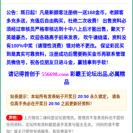
公告：既日起！凡是新顾客注册统一送168金币，老顾客
多充多送，充值后自由购买，杜绝二次收费！ 出售资料必
须经过审核员严格审核达到十中八上后才能出售，聚天下
英雄豪杰，欢迎各路高手前来发表， 吹牛请绕道，资料没
有100%中奖（请理性消费）错对绝不更改。 保证彩民买
到是真实可靠资料，注册成功后需要购买金币再联系管理
员微信号，祝各位朋友日进斗金，赢钱拿到手软！
请记得首创于
556698.com
彩霸王论坛出品,必属精
品
站長提示：本站所有发表帖子开奖日
20:50
永久锁定， 请各
位高手务必在开奖日
20:50
之前更新好资料！
声明：
上方微信二维码是论坛管理员。管理员不发表资料也不提供
任何资料，论坛所有资料都是高手发表与版主无关。 问码的请不要
加！版主只提供充值服务，和监督高手！