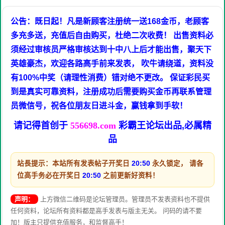
公告：既日起！凡是新顾客注册统一送168金币，老顾客
多充多送，充值后自由购买，杜绝二次收费！ 出售资料必
须经过审核员严格审核达到十中八上后才能出售，聚天下
英雄豪杰，欢迎各路高手前来发表， 吹牛请绕道，资料没
有100%中奖（请理性消费）错对绝不更改。 保证彩民买
到是真实可靠资料，注册成功后需要购买金币再联系管理
员微信号，祝各位朋友日进斗金，赢钱拿到手软！
请记得首创于
556698.com
彩霸王论坛出品,必属精
品
站長提示：本站所有发表帖子开奖日
20:50
永久锁定， 请各
位高手务必在开奖日
20:50
之前更新好资料！
声明：
上方微信二维码是论坛管理员。管理员不发表资料也不提供
任何资料，论坛所有资料都是高手发表与版主无关。 问码的请不要
加！版主只提供充值服务，和监督高手！