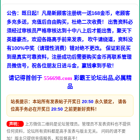
公告：既日起！凡是新顾客注册统一送168金币，老顾客
多充多送，充值后自由购买，杜绝二次收费！ 出售资料必
须经过审核员严格审核达到十中八上后才能出售，聚天下
英雄豪杰，欢迎各路高手前来发表， 吹牛请绕道，资料没
有100%中奖（请理性消费）错对绝不更改。 保证彩民买
到是真实可靠资料，注册成功后需要购买金币再联系管理
员微信号，祝各位朋友日进斗金，赢钱拿到手软！
请记得首创于
556698.com
彩霸王论坛出品,必属精
品
站長提示：本站所有发表帖子开奖日
20:50
永久锁定， 请各
位高手务必在开奖日
20:50
之前更新好资料！
声明：
上方微信二维码是论坛管理员。管理员不发表资料也不提供
任何资料，论坛所有资料都是高手发表与版主无关。 问码的请不要
加！版主只提供充值服务，和监督高手！