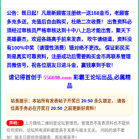
公告：既日起！凡是新顾客注册统一送168金币，老顾客
多充多送，充值后自由购买，杜绝二次收费！ 出售资料必
须经过审核员严格审核达到十中八上后才能出售，聚天下
英雄豪杰，欢迎各路高手前来发表， 吹牛请绕道，资料没
有100%中奖（请理性消费）错对绝不更改。 保证彩民买
到是真实可靠资料，注册成功后需要购买金币再联系管理
员微信号，祝各位朋友日进斗金，赢钱拿到手软！
请记得首创于
556698.com
彩霸王论坛出品,必属精
品
站長提示：本站所有发表帖子开奖日
20:50
永久锁定， 请各
位高手务必在开奖日
20:50
之前更新好资料！
声明：
上方微信二维码是论坛管理员。管理员不发表资料也不提供
任何资料，论坛所有资料都是高手发表与版主无关。 问码的请不要
加！版主只提供充值服务，和监督高手！