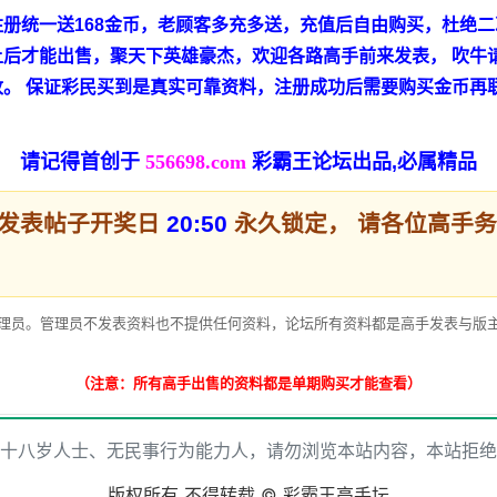
册统一送168金币，老顾客多充多送，充值后自由购买，杜绝二
后才能出售，聚天下英雄豪杰，欢迎各路高手前来发表， 吹牛请
改。 保证彩民买到是真实可靠资料，注册成功后需要购买金币再
！
请记得首创于
556698.com
彩霸王论坛出品,必属精品
有发表帖子开奖日
20:50
永久锁定， 请各位高手
理员。管理员不发表资料也不提供任何资料，论坛所有资料都是高手发表与版主
（注意：所有高手出售的资料都是单期购买才能查看）
十八岁人士、无民事行为能力人，请勿浏览本站内容，本站拒绝
版权所有 不得转载 © 彩霸王高手坛