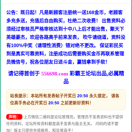
公告：既日起！凡是新顾客注册统一送168金币，老顾客
多充多送，充值后自由购买，杜绝二次收费！ 出售资料必
须经过审核员严格审核达到十中八上后才能出售，聚天下
英雄豪杰，欢迎各路高手前来发表， 吹牛请绕道，资料没
有100%中奖（请理性消费）错对绝不更改。 保证彩民买
到是真实可靠资料，注册成功后需要购买金币再联系管理
员微信号，祝各位朋友日进斗金，赢钱拿到手软！
请记得首创于
556698.com
彩霸王论坛出品,必属精
品
站長提示：本站所有发表帖子开奖日
20:50
永久锁定， 请各
位高手务必在开奖日
20:50
之前更新好资料！
声明：
上方微信二维码是论坛管理员。管理员不发表资料也不提供
任何资料，论坛所有资料都是高手发表与版主无关。 问码的请不要
加！版主只提供充值服务，和监督高手！