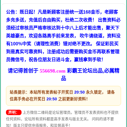
公告：既日起！凡是新顾客注册统一送168金币，老顾客
多充多送，充值后自由购买，杜绝二次收费！ 出售资料必
须经过审核员严格审核达到十中八上后才能出售，聚天下
英雄豪杰，欢迎各路高手前来发表， 吹牛请绕道，资料没
有100%中奖（请理性消费）错对绝不更改。 保证彩民买
到是真实可靠资料，注册成功后需要购买金币再联系管理
员微信号，祝各位朋友日进斗金，赢钱拿到手软！
请记得首创于
556698.com
彩霸王论坛出品,必属精
品
站長提示：本站所有发表帖子开奖日
20:50
永久锁定， 请各
位高手务必在开奖日
20:50
之前更新好资料！
声明：
上方微信二维码是论坛管理员。管理员不发表资料也不提供
任何资料，论坛所有资料都是高手发表与版主无关。 问码的请不要
加！版主只提供充值服务，和监督高手！