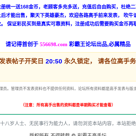
册统一送168金币，老顾客多充多送，充值后自由购买，杜绝二
后才能出售，聚天下英雄豪杰，欢迎各路高手前来发表， 吹牛请
改。 保证彩民买到是真实可靠资料，注册成功后需要购买金币再
！
请记得首创于
556698.com
彩霸王论坛出品,必属精品
有发表帖子开奖日
20:50
永久锁定， 请各位高手
理员。管理员不发表资料也不提供任何资料，论坛所有资料都是高手发表与版主
（注意：所有高手出售的资料都是单期购买才能查看）
十八岁人士、无民事行为能力人，请勿浏览本站内容，本站拒绝
版权所有 不得转载 © 彩霸王高手坛